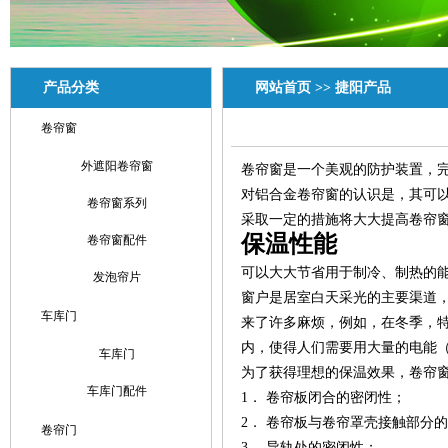
产品分类
网站首页
>>
捷阳产品
卷帘窗
外遮阳卷帘窗
卷帘窗是一个美观的防护装置，
对铝合金卷帘窗的认识是，其可
卷帘窗系列
采取一定的措施将大大提高卷帘
保温性能
卷帘窗配件
可以大大节省用于制冷、制热的
发泡帘片
窗户是居室白天采光的主要渠道
车库门
来了许多麻烦，例如，在冬季，
内，使得人们需要用大量的电能
车库门
为了获得理想的保温效果，卷帘
车库门配件
1． 卷帘板闭合的密闭性；
2． 卷帘板与卷帘罩壳接触部分
卷帘门
3． 导轨处的密闭性；